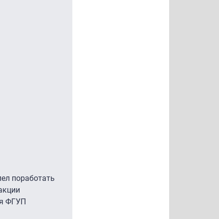
пел поработать
акции
ия ФГУП