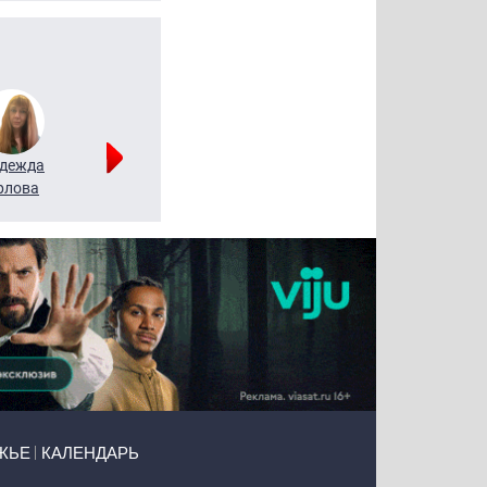
дежда
Мария
Алексей
рлова
Щербаль
Леонтьев
ЖЬЕ
КАЛЕНДАРЬ