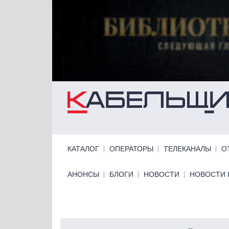
Перейти к основному содержанию
Primary links
КАТАЛОГ
ОПЕРАТОРЫ
ТЕЛЕКАНАЛЫ
О
Primary links bottom
АНОНСЫ
БЛОГИ
НОВОСТИ
НОВОСТИ 