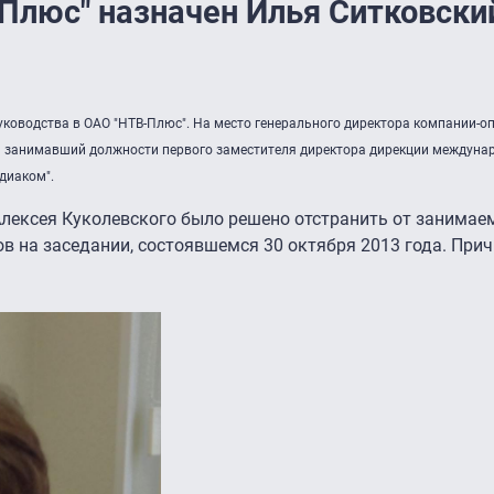
Плюс" назначен Илья Ситковски
уководства в ОАО "НТВ-Плюс". На место генерального директора компании-о
а занимавший должности первого заместителя директора дирекции междун
диаком".
Алексея Куколевского было решено отстранить от занимае
в на заседании, состоявшемся 30 октября 2013 года. При