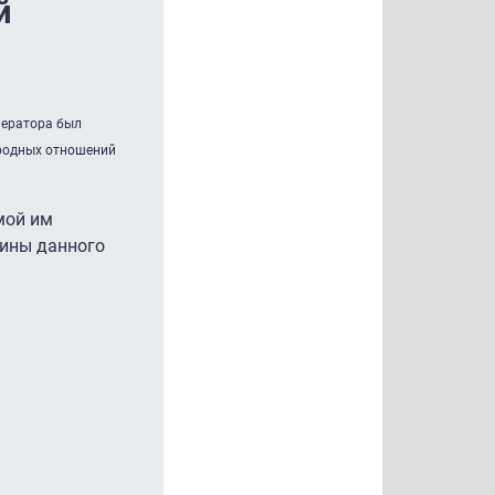
й
ператора был
ародных отношений
мой им
чины данного