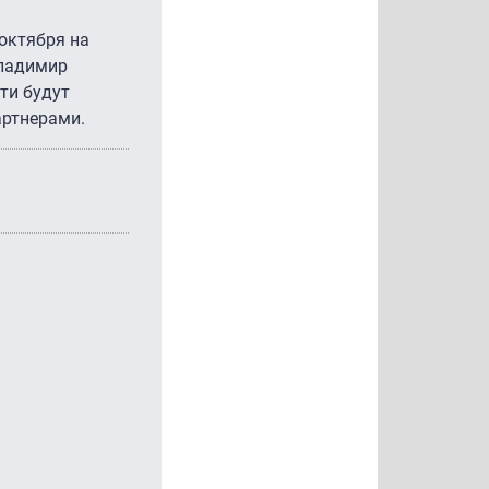
октября на
ладимир
ти будут
артнерами.