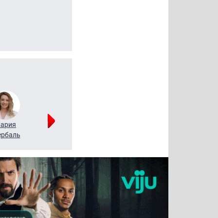
ария
Алексей
Татьяна
рбаль
Леонтьев
Воронова