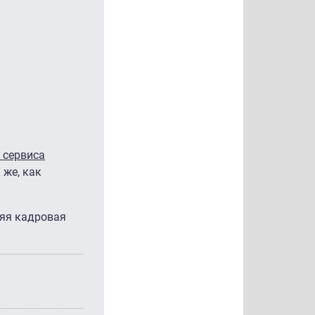
 сервиса
 же, как
няя кадровая