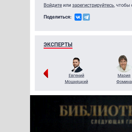
Войдите
или
зарегистрируйтесь
, чтобы
Поделиться:
ЭКСПЕРТЫ
Виктор
Евгений
Мария
Бритько
Мошняцкий
Фомина