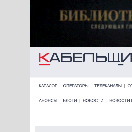
Перейти к основному содержанию
Primary links
КАТАЛОГ
ОПЕРАТОРЫ
ТЕЛЕКАНАЛЫ
О
Primary links bottom
АНОНСЫ
БЛОГИ
НОВОСТИ
НОВОСТИ 