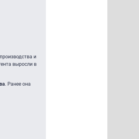
производства и
тента выросли в
ва
. Ранее она