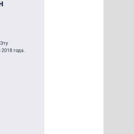
н
 Эту
2018 года.