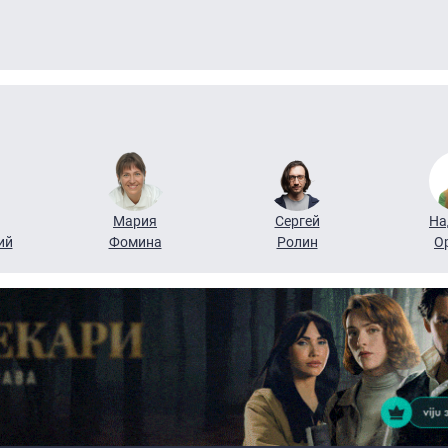
Мария
Сергей
На
ий
Фомина
Ролин
О