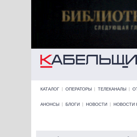
Перейти к основному содержанию
Primary links
КАТАЛОГ
ОПЕРАТОРЫ
ТЕЛЕКАНАЛЫ
О
Primary links bottom
АНОНСЫ
БЛОГИ
НОВОСТИ
НОВОСТИ 