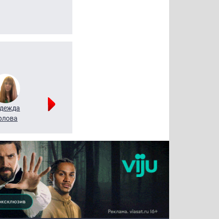
дежда
Мария
Алексей
рлова
Щербаль
Леонтьев