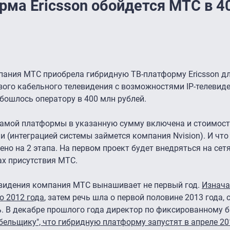
рма Ericsson обойдется МТС в 4
мпания МТС приобрела гибридную ТВ-платформу Ericsson д
ого кабельного телевидения с возможностями IP-телевиде
 обошлось оператору в 400 млн рублей.
самой платформы в указанную сумму включена и стоимост
и (интеграцией системы займется компания Nvision). И что
но на 2 этапа. На первом проект будет внедряться на сет
ах присутствия МТС.
евидения компания МТС вынашивает не первый год.
Изнача
ю 2012 года
, затем речь шла о первой половине 2013 года, 
. В декабре прошлого года директор по фиксированному б
ельщику", что гибридную платформу запустят в апреле 20