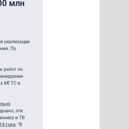
00 млн
ля реализации
ния. По
ь работ по
 внедрение
ях МГТС в
льно
однако, эти
изнесу и ТВ
14 года
. "В