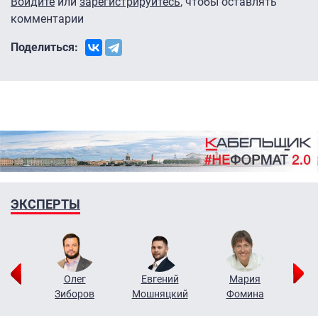
Войдите
или
зарегистрируйтесь
, чтобы оставлять
комментарии
Поделиться:
ЭКСПЕРТЫ
рий
Олег
Евгений
Мария
н
Зиборов
Мошняцкий
Фомина