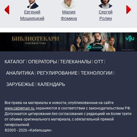
ор
Евгений
Мария
Сергей
Н
ко
Мошняцкий
Фомина
Ролин
Primary links
КАТАЛОГ
ОПЕРАТОРЫ
ТЕЛЕКАНАЛЫ
ОТТ
АНАЛИТИКА
РЕГУЛИРОВАНИЕ
ТЕХНОЛОГИИ
ЗАРУБЕЖЬЕ
КАЛЕНДАРЬ
Token Block
Все права на материалы и новости, опубликованные на сайте
www.cableman.ru
, охраняются в соответствии с законодательством РФ.
Допускается цитирование без согласования с редакцией не более трети
от объема оригинального материала, с обязательной прямой
гиперссылкой.
©2005 - 2026 «Кабельщик»