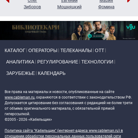
рий
Олег
Евгений
Мария
н
Зиборов
Мошняцкий
Фомина
Primary links
КАТАЛОГ
ОПЕРАТОРЫ
ТЕЛЕКАНАЛЫ
ОТТ
АНАЛИТИКА
РЕГУЛИРОВАНИЕ
ТЕХНОЛОГИИ
ЗАРУБЕЖЬЕ
КАЛЕНДАРЬ
Token Block
Все права на материалы и новости, опубликованные на сайте
www.cableman.ru
, охраняются в соответствии с законодательством РФ.
Допускается цитирование без согласования с редакцией не более трети
от объема оригинального материала, с обязательной прямой
гиперссылкой.
©2005 - 2026 «Кабельщик»
Политика сайта "Кабельщик" (интернет-адреса
www.cableman.ru
) в
отношении обработки персональных данных пользователей сети