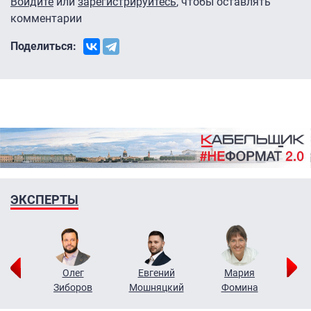
Войдите
или
зарегистрируйтесь
, чтобы оставлять
комментарии
Поделиться:
ЭКСПЕРТЫ
рий
Олег
Евгений
Мария
н
Зиборов
Мошняцкий
Фомина