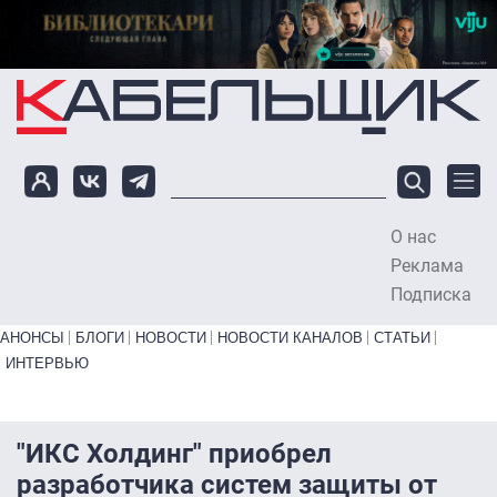
Перейти к основному содержанию
О нас
To
Реклама
Подписка
Primary links bottom
АНОНСЫ
БЛОГИ
НОВОСТИ
НОВОСТИ КАНАЛОВ
СТАТЬИ
ИНТЕРВЬЮ
"ИКС Холдинг" приобрел
разработчика систем защиты от