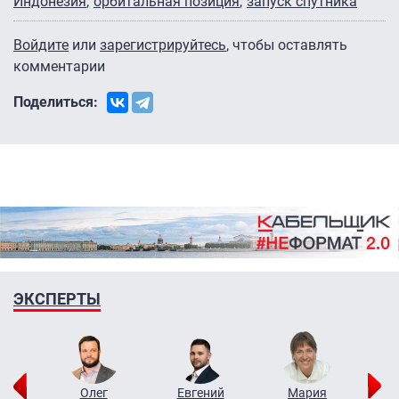
Индонезия
орбитальная позиция
запуск спутника
Войдите
или
зарегистрируйтесь
, чтобы оставлять
комментарии
Поделиться:
ЭКСПЕРТЫ
рий
Олег
Евгений
Мария