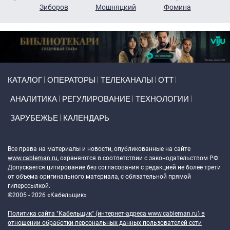
н
Зиборов
Мошняцкий
Фомина
Primary links
КАТАЛОГ
ОПЕРАТОРЫ
ТЕЛЕКАНАЛЫ
ОТТ
АНАЛИТИКА
РЕГУЛИРОВАНИЕ
ТЕХНОЛОГИИ
ЗАРУБЕЖЬЕ
КАЛЕНДАРЬ
Token Block
Все права на материалы и новости, опубликованные на сайте
www.cableman.ru
, охраняются в соответствии с законодательством РФ.
Допускается цитирование без согласования с редакцией не более трети
от объема оригинального материала, с обязательной прямой
гиперссылкой.
©2005 - 2026 «Кабельщик»
Политика сайта "Кабельщик" (интернет-адреса
www.cableman.ru
) в
отношении обработки персональных данных пользователей сети