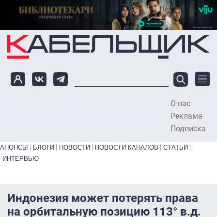
Перейти к основному содержанию
О нас
To
Реклама
Подписка
Primary links bottom
АНОНСЫ
БЛОГИ
НОВОСТИ
НОВОСТИ КАНАЛОВ
СТАТЬИ
ИНТЕРВЬЮ
Индонезия может потерять права
на орбитальную позицию 113° в.д.