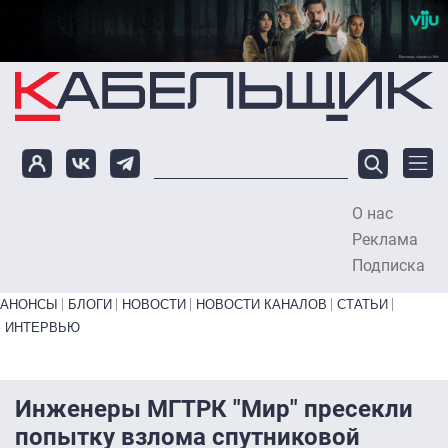
Перейти к основному содержанию
О нас
To
Реклама
Подписка
Primary links bottom
АНОНСЫ
БЛОГИ
НОВОСТИ
НОВОСТИ КАНАЛОВ
СТАТЬИ
ИНТЕРВЬЮ
Инженеры МГТРК "Мир" пресекли
попытку взлома спутниковой