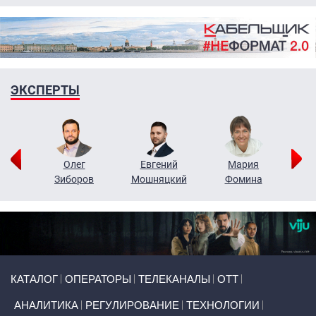
ЭКСПЕРТЫ
рий
Олег
Евгений
Мария
н
Зиборов
Мошняцкий
Фомина
Primary links
КАТАЛОГ
ОПЕРАТОРЫ
ТЕЛЕКАНАЛЫ
ОТТ
АНАЛИТИКА
РЕГУЛИРОВАНИЕ
ТЕХНОЛОГИИ