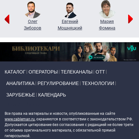
рий
Олег
Евгений
Мария
н
Зиборов
Мошняцкий
Фомина
Primary links
КАТАЛОГ
ОПЕРАТОРЫ
ТЕЛЕКАНАЛЫ
ОТТ
АНАЛИТИКА
РЕГУЛИРОВАНИЕ
ТЕХНОЛОГИИ
ЗАРУБЕЖЬЕ
КАЛЕНДАРЬ
Token Block
Все права на материалы и новости, опубликованные на сайте
www.cableman.ru
, охраняются в соответствии с законодательством РФ.
Допускается цитирование без согласования с редакцией не более трети
от объема оригинального материала, с обязательной прямой
гиперссылкой.