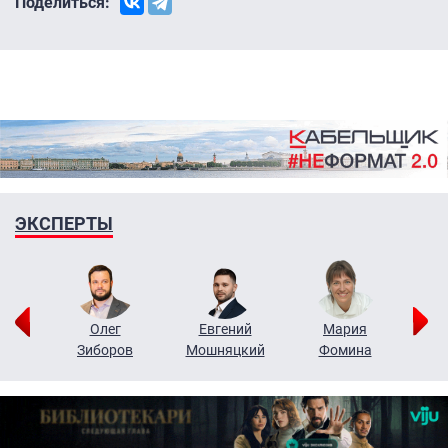
Поделиться:
ЭКСПЕРТЫ
рий
Олег
Евгений
Мария
н
Зиборов
Мошняцкий
Фомина