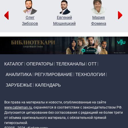
рий
Олег
Евгений
Мария
н
Зиборов
Мошняцкий
Фомина
Primary links
КАТАЛОГ
ОПЕРАТОРЫ
ТЕЛЕКАНАЛЫ
ОТТ
АНАЛИТИКА
РЕГУЛИРОВАНИЕ
ТЕХНОЛОГИИ
ЗАРУБЕЖЬЕ
КАЛЕНДАРЬ
Token Block
Все права на материалы и новости, опубликованные на сайте
www.cableman.ru
, охраняются в соответствии с законодательством РФ.
Допускается цитирование без согласования с редакцией не более трети
от объема оригинального материала, с обязательной прямой
гиперссылкой.