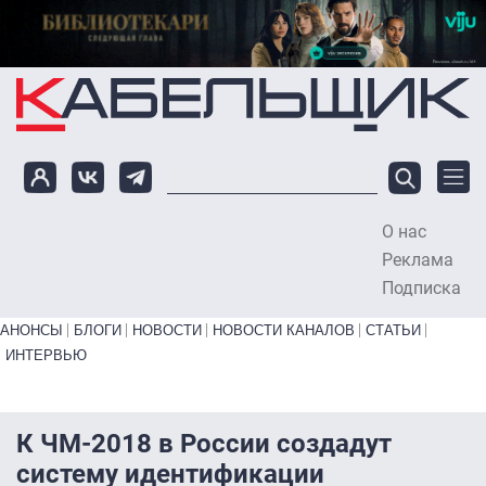
Перейти к основному содержанию
О нас
To
Реклама
Подписка
Primary links bottom
АНОНСЫ
БЛОГИ
НОВОСТИ
НОВОСТИ КАНАЛОВ
СТАТЬИ
ИНТЕРВЬЮ
К ЧМ-2018 в России создадут
систему идентификации