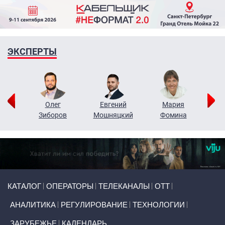
ЭКСПЕРТЫ
рий
Олег
Евгений
Мария
н
Зиборов
Мошняцкий
Фомина
Primary links
КАТАЛОГ
ОПЕРАТОРЫ
ТЕЛЕКАНАЛЫ
ОТТ
АНАЛИТИКА
РЕГУЛИРОВАНИЕ
ТЕХНОЛОГИИ
ЗАРУБЕЖЬЕ
КАЛЕНДАРЬ