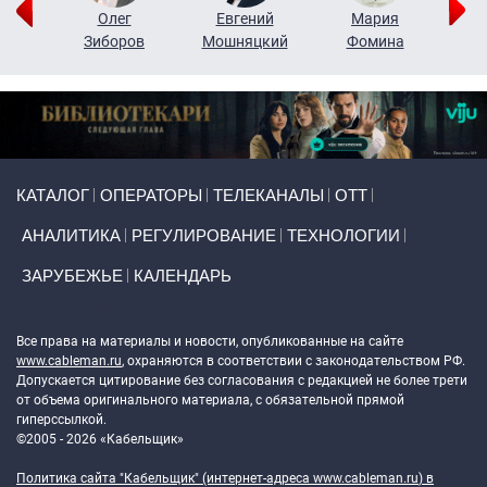
рий
Олег
Евгений
Мария
н
Зиборов
Мошняцкий
Фомина
Primary links
КАТАЛОГ
ОПЕРАТОРЫ
ТЕЛЕКАНАЛЫ
ОТТ
АНАЛИТИКА
РЕГУЛИРОВАНИЕ
ТЕХНОЛОГИИ
ЗАРУБЕЖЬЕ
КАЛЕНДАРЬ
Token Block
Все права на материалы и новости, опубликованные на сайте
www.cableman.ru
, охраняются в соответствии с законодательством РФ.
Допускается цитирование без согласования с редакцией не более трети
от объема оригинального материала, с обязательной прямой
гиперссылкой.
©2005 - 2026 «Кабельщик»
Политика сайта "Кабельщик" (интернет-адреса
www.cableman.ru
) в