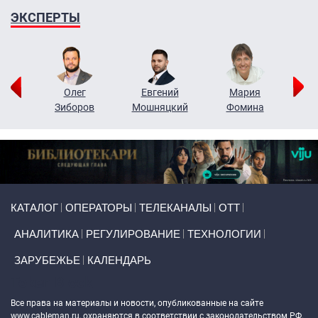
ЭКСПЕРТЫ
рий
Олег
Евгений
Мария
н
Зиборов
Мошняцкий
Фомина
Primary links
КАТАЛОГ
ОПЕРАТОРЫ
ТЕЛЕКАНАЛЫ
ОТТ
АНАЛИТИКА
РЕГУЛИРОВАНИЕ
ТЕХНОЛОГИИ
ЗАРУБЕЖЬЕ
КАЛЕНДАРЬ
Token Block
Все права на материалы и новости, опубликованные на сайте
www.cableman.ru
, охраняются в соответствии с законодательством РФ.