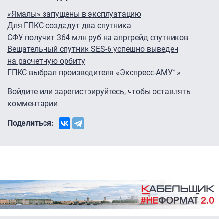
«Ямалы» запущены в эксплуатацию
Для ГПКС создадут два спутника
СФУ получит 364 млн руб на апргрейд спутников
Вещательный спутник SES-6 успешно выведен
на расчетную орбиту
ГПКС выбрал производителя «Экспресс-АМУ1»
Войдите
или
зарегистрируйтесь
, чтобы оставлять
комментарии
Поделиться: