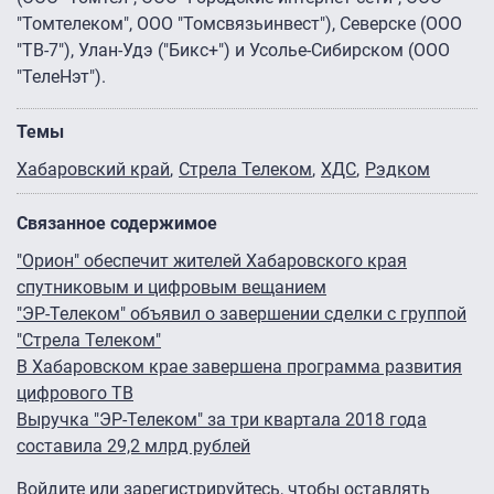
"Томтелеком", ООО "Томсвязьинвест"), Северске (ООО
"ТВ-7"), Улан-Удэ ("Бикс+") и Усолье-Сибирском (ООО
"ТелеНэт").
Темы
Хабаровский край
Стрела Телеком
ХДС
Рэдком
Связанное содержимое
"Орион" обеспечит жителей Хабаровского края
спутниковым и цифровым вещанием
"ЭР-Телеком" объявил о завершении сделки с группой
"Стрела Телеком"
В Хабаровском крае завершена программа развития
цифрового ТВ
Выручка "ЭР-Телеком" за три квартала 2018 года
составила 29,2 млрд рублей
Войдите
или
зарегистрируйтесь
, чтобы оставлять