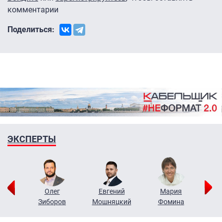
комментарии
Поделиться:
ЭКСПЕРТЫ
рий
Олег
Евгений
Мария
н
Зиборов
Мошняцкий
Фомина