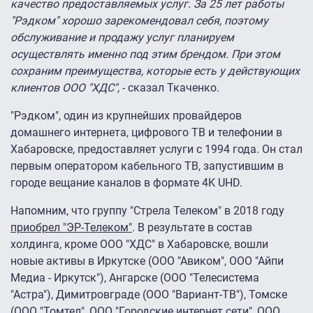
качество предоставляемых услуг. За 25 лет работы
"Рэдком" хорошо зарекомендовал себя, поэтому
обслуживание и продажу услуг планируем
осуществлять именно под этим брендом. При этом
сохраним преимущества, которые есть у действующих
клиентов ООО "ХДС",
- сказал Ткаченко.
"Рэдком", один из крупнейших провайдеров
домашнего интернета, цифрового ТВ и телефонии в
Хабаровске, предоставляет услуги с 1994 года. Он стал
первым оператором кабельного ТВ, запустившим в
городе вещание каналов в формате 4K UHD.
Напомним, что группу "Стрела Телеком" в 2018 году
приобрел "ЭР-Телеком"
. В результате в состав
холдинга, кроме ООО "ХДС" в Хабаровске, вошли
новые активы в Иркутске (ООО "Авиком", ООО "Айпи
Медиа - Иркутск"), Ангарске (ООО "Телесистема
"Астра"), Димитровграде (ООО "Вариант-ТВ"), Томске
(ООО "Томтел", ООО "Городские интернет сети", ООО