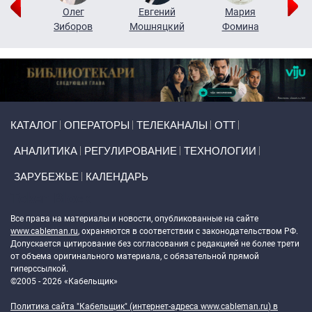
рий
Олег
Евгений
Мария
н
Зиборов
Мошняцкий
Фомина
Primary links
КАТАЛОГ
ОПЕРАТОРЫ
ТЕЛЕКАНАЛЫ
ОТТ
АНАЛИТИКА
РЕГУЛИРОВАНИЕ
ТЕХНОЛОГИИ
ЗАРУБЕЖЬЕ
КАЛЕНДАРЬ
Token Block
Все права на материалы и новости, опубликованные на сайте
www.cableman.ru
, охраняются в соответствии с законодательством РФ.
Допускается цитирование без согласования с редакцией не более трети
от объема оригинального материала, с обязательной прямой
гиперссылкой.
©2005 - 2026 «Кабельщик»
Политика сайта "Кабельщик" (интернет-адреса
www.cableman.ru
) в