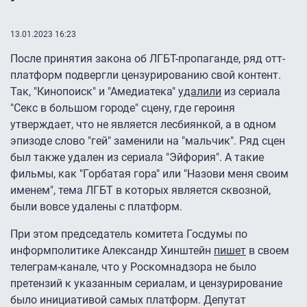
13.01.2023 16:23
После принятия закона об ЛГБТ-пропаганде, ряд отт-
платформ подвергли цензурированию свой контент.
Так, "Кинопоиск" и "Амедиатека"
удалили
из сериала
"Секс в большом городе" сцену, где героиня
утверждает, что не является лесбиянкой, а в одном
эпизоде слово "гей" заменили на "мальчик". Ряд сцен
был также удален из сериала "Эйфория". А такие
фильмы, как "Горбатая гора" или "Назови меня своим
именем", тема ЛГБТ в которых является сквозной,
были вовсе удалены с платформ.
При этом председатель комитета Госдумы по
информполитике Александр Хинштейн
пишет
в своем
телеграм-канале, что у Роскомнадзора не было
претензий к указанным сериалам, и цензурирование
было инициативой самых платформ. Депутат