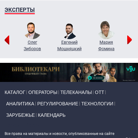
ЭКСПЕРТЫ
рий
Олег
Евгений
Мария
н
Зиборов
Мошняцкий
Фомина
Primary links
КАТАЛОГ
ОПЕРАТОРЫ
ТЕЛЕКАНАЛЫ
ОТТ
АНАЛИТИКА
РЕГУЛИРОВАНИЕ
ТЕХНОЛОГИИ
ЗАРУБЕЖЬЕ
КАЛЕНДАРЬ
Token Block
Все права на материалы и новости, опубликованные на сайте