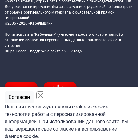
www.cableman.ru
, охраняются в соответствии с законодательством РФ.
Допускается цитирование без согласования с редакцией не более трети
от объема оригинального материала, с обязательной прямой
гиперссылкой.
©2005 - 2026 «Кабельщик»
Политика сайта "Кабельщик" (интернет-адреса
www.cableman.ru
) в
отношении обработки персональных данных пользователей сети
интернет
DrupalCoder — поддержка сайта c 2017 года
Согласен
Наш сайт использует файлы cookie и схожие
технологии работы с персонализированной
Подпишитесь
информацией. При использовании данного сайта, вы
на ежедневную рассылку
подтверждаете свое согласие на использование
«Кабельщика»
файлов cookie.