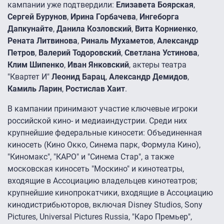
кампании уже подтвердили:
Елизавета Боярская
,
Сергей Бурунов
,
Ирина Горбачева
,
Ингеборга
Дапкунайте
,
Данила Козловский
,
Вита Корниенко
,
Рената Литвинова
,
Риналь Мухаметов
,
Александр
Петров
,
Валерий Тодоровский
,
Светлана Устинова
,
Клим Шипенко
,
Иван Янковский
, актеры театра
"Квартет И"
Леонид Барац
,
Александр Демидов
,
Камиль Ларин
,
Ростислав Хаит
.
В кампании принимают участие ключевые игроки
российской кино- и медиаиндустрии. Среди них
крупнейшие федеральные киносети: Объединенная
киносеть (Кино Окко, Синема парк, Формула Кино),
"Киномакс", "КАРО" и "Синема Стар", а также
московская киносеть "Москино" и кинотеатры,
входящие в Ассоциацию владельцев кинотеатров;
крупнейшие кинопрокатчики, входящие в Ассоциацию
кинодистрибьюторов, включая Disney Studios, Sony
Pictures, Universal Pictures Russia, "Каро Премьер",