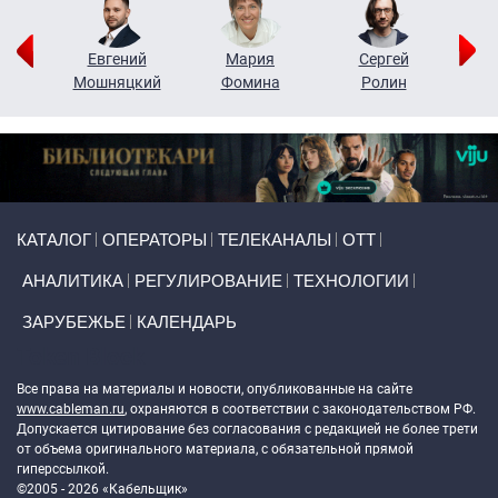
ор
Евгений
Мария
Сергей
Н
ко
Мошняцкий
Фомина
Ролин
Primary links
КАТАЛОГ
ОПЕРАТОРЫ
ТЕЛЕКАНАЛЫ
ОТТ
АНАЛИТИКА
РЕГУЛИРОВАНИЕ
ТЕХНОЛОГИИ
ЗАРУБЕЖЬЕ
КАЛЕНДАРЬ
Token Block
Все права на материалы и новости, опубликованные на сайте
www.cableman.ru
, охраняются в соответствии с законодательством РФ.
Допускается цитирование без согласования с редакцией не более трети
от объема оригинального материала, с обязательной прямой
гиперссылкой.
©2005 - 2026 «Кабельщик»