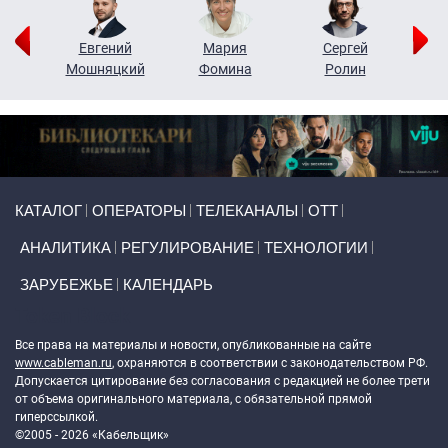
ор
Евгений
Мария
Сергей
Н
ко
Мошняцкий
Фомина
Ролин
Primary links
КАТАЛОГ
ОПЕРАТОРЫ
ТЕЛЕКАНАЛЫ
ОТТ
АНАЛИТИКА
РЕГУЛИРОВАНИЕ
ТЕХНОЛОГИИ
ЗАРУБЕЖЬЕ
КАЛЕНДАРЬ
Token Block
Все права на материалы и новости, опубликованные на сайте
www.cableman.ru
, охраняются в соответствии с законодательством РФ.
Допускается цитирование без согласования с редакцией не более трети
от объема оригинального материала, с обязательной прямой
гиперссылкой.
©2005 - 2026 «Кабельщик»