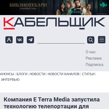
Перейти к основному содержанию
О нас
To
Реклама
Подписка
Primary links bottom
АНОНСЫ
БЛОГИ
НОВОСТИ
НОВОСТИ КАНАЛОВ
СТАТЬИ
ИНТЕРВЬЮ
Компания E Terra Media запустила
технологию телепортации для