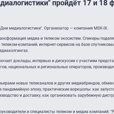
диалогистики" пройдёт 17 и 18 
"Дни медиалогистики". Организатор — компания MSK-IX.
ансформация медиа и телеком экосистем. Спикеры подел
телеком-компаний, интернет-сервисов на базе спутниковы
едиахолгингах.
ючает доклады, интервью и дискуссии с участием предста
ов, национальных и региональных операторов, производи
емьерами новых телеканалов и других медиабрендов, обме
в пандемийную эпоху, практические воркшопы: как запуст
оизводство и доставку, как организовать зарубежную дист
уководители и специалисты телеком и медиа компаний: "Р