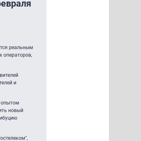
февраля
ятся реальным
х операторов,
вителей
телей и
н опытом
ить новый
рибуцию
остелеком",