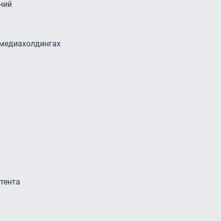
ний
в медиахолдингах
тента