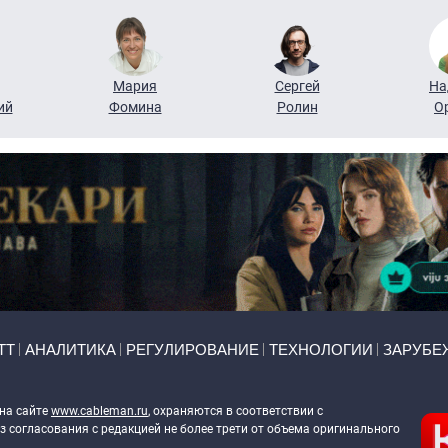
Мария
Сергей
На
ий
Фомина
Ролин
О
ТТ
АНАЛИТИКА
РЕГУЛИРОВАНИЕ
ТЕХНОЛОГИИ
ЗАРУБЕ
 на сайте
www.cableman.ru
, охраняются в соответствии с
 согласования с редакцией не более трети от объема оригинального