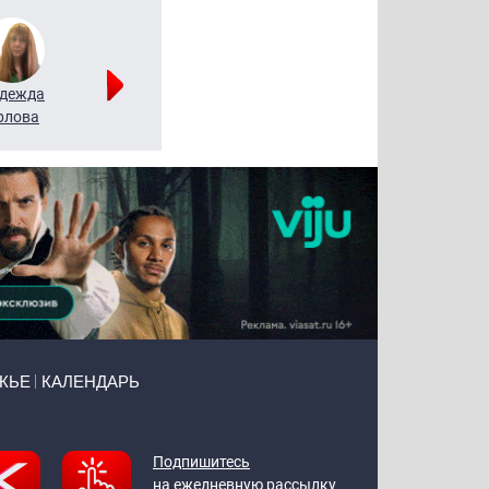
дежда
Мария
Алексей
рлова
Щербаль
Леонтьев
ЖЬЕ
КАЛЕНДАРЬ
Подпишитесь
на ежедневную рассылку