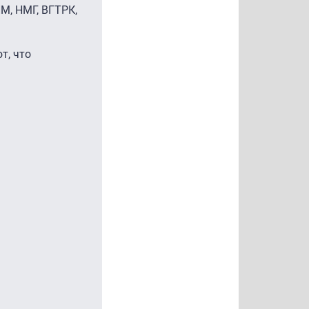
ПМ, НМГ, ВГТРК,
т, что