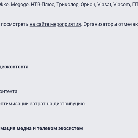
, Okko, Megogo, НТВ-Плюс, Триколор, Орион, Viasat, Viacom, Г
 посмотреть
на сайте мероприятия
. Организаторы отмечаю
деоконтента
онтента
оптимизации затрат на дистрибуцию.
рмация медиа и телеком экосистем