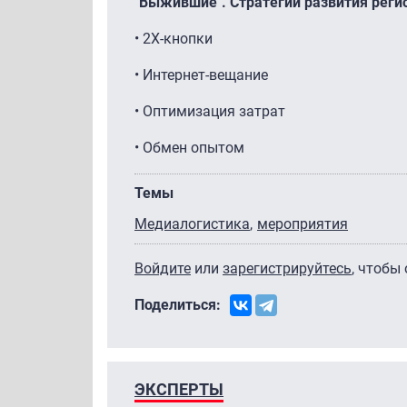
"Выжившие". Стратегии развития реги
• 2Х-кнопки
• Интернет-вещание
• Оптимизация затрат
• Обмен опытом
Темы
Медиалогистика
мероприятия
Войдите
или
зарегистрируйтесь
, чтобы
Поделиться:
ЭКСПЕРТЫ