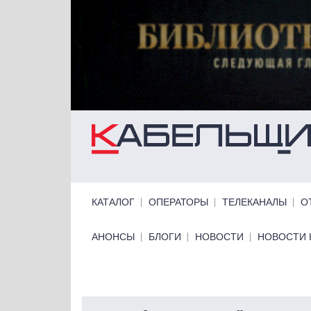
Перейти к основному содержанию
Primary links
КАТАЛОГ
ОПЕРАТОРЫ
ТЕЛЕКАНАЛЫ
О
Primary links bottom
АНОНСЫ
БЛОГИ
НОВОСТИ
НОВОСТИ 