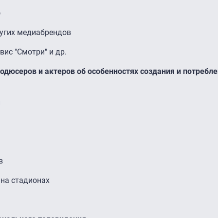
р
ругих медиабрендов
рвис "Смотри" и др.
продюсеров и актеров об особенностях создания и потребле
и
в
 на стадионах