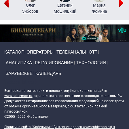
рий
Олег
Евгений
Мария
н
Зиборов
Мошняцкий
Фомина
Primary links
КАТАЛОГ
ОПЕРАТОРЫ
ТЕЛЕКАНАЛЫ
ОТТ
АНАЛИТИКА
РЕГУЛИРОВАНИЕ
ТЕХНОЛОГИИ
ЗАРУБЕЖЬЕ
КАЛЕНДАРЬ
Token Block
Все права на материалы и новости, опубликованные на сайте
www.cableman.ru
, охраняются в соответствии с законодательством РФ.
Допускается цитирование без согласования с редакцией не более трети
от объема оригинального материала, с обязательной прямой
гиперссылкой.
©2005 - 2026 «Кабельщик»
Политика сайта "Кабельщик" (интернет-адреса
www.cableman.ru
) в