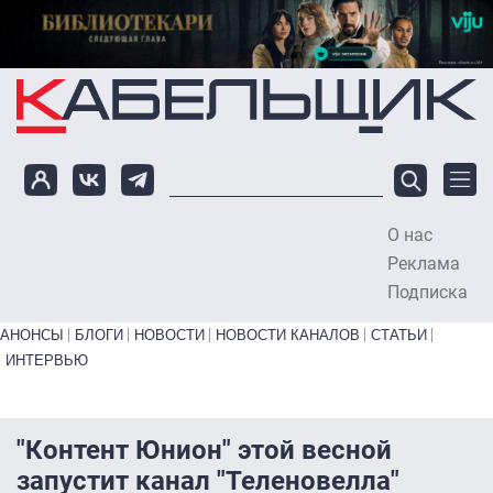
Перейти к основному содержанию
О нас
To
Реклама
Подписка
Primary links bottom
АНОНСЫ
БЛОГИ
НОВОСТИ
НОВОСТИ КАНАЛОВ
СТАТЬИ
ИНТЕРВЬЮ
"Контент Юнион" этой весной
запустит канал "Теленовелла"