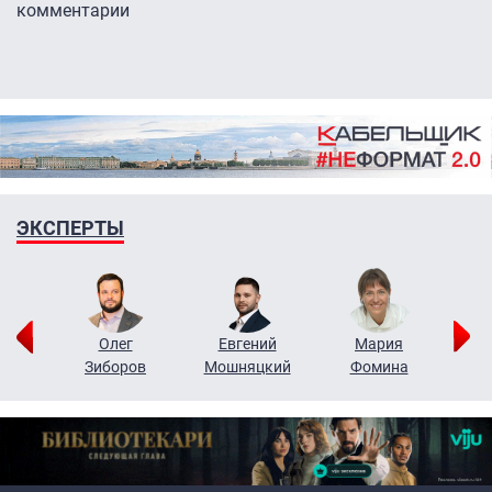
комментарии
ЭКСПЕРТЫ
рий
Олег
Евгений
Мария
н
Зиборов
Мошняцкий
Фомина