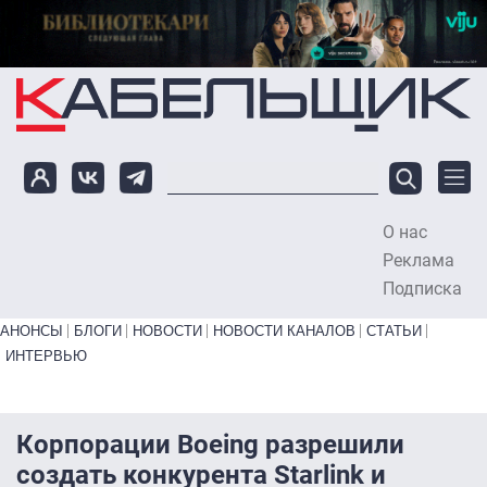
Перейти к основному содержанию
О нас
To
Реклама
Подписка
Primary links bottom
АНОНСЫ
БЛОГИ
НОВОСТИ
НОВОСТИ КАНАЛОВ
СТАТЬИ
ИНТЕРВЬЮ
Корпорации Boeing разрешили
создать конкурента Starlink и