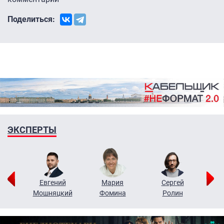
Поделиться:
ЭКСПЕРТЫ
ор
Евгений
Мария
Сергей
Н
ко
Мошняцкий
Фомина
Ролин