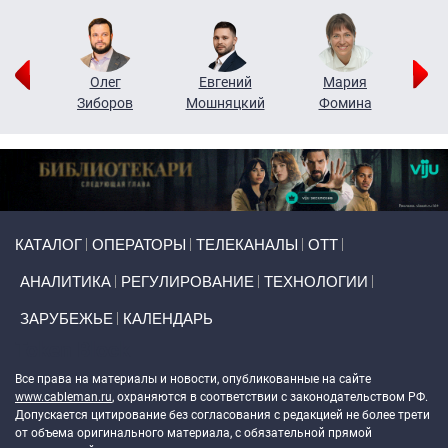
рий
Олег
Евгений
Мария
н
Зиборов
Мошняцкий
Фомина
Primary links
КАТАЛОГ
ОПЕРАТОРЫ
ТЕЛЕКАНАЛЫ
ОТТ
АНАЛИТИКА
РЕГУЛИРОВАНИЕ
ТЕХНОЛОГИИ
ЗАРУБЕЖЬЕ
КАЛЕНДАРЬ
Token Block
Все права на материалы и новости, опубликованные на сайте
www.cableman.ru
, охраняются в соответствии с законодательством РФ.
Допускается цитирование без согласования с редакцией не более трети
от объема оригинального материала, с обязательной прямой