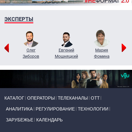
ЭКСПЕРТЫ
рий
Олег
Евгений
Мария
н
Зиборов
Мошняцкий
Фомина
Primary links
КАТАЛОГ
ОПЕРАТОРЫ
ТЕЛЕКАНАЛЫ
ОТТ
АНАЛИТИКА
РЕГУЛИРОВАНИЕ
ТЕХНОЛОГИИ
ЗАРУБЕЖЬЕ
КАЛЕНДАРЬ
Token Block