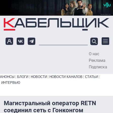
Перейти к основному содержанию
О нас
To
Реклама
Подписка
Primary links bottom
АНОНСЫ
БЛОГИ
НОВОСТИ
НОВОСТИ КАНАЛОВ
СТАТЬИ
ИНТЕРВЬЮ
Магистральный оператор RETN
соединил сеть с Гонконгом