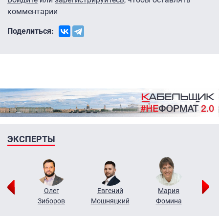
комментарии
Поделиться:
ЭКСПЕРТЫ
рий
Олег
Евгений
Мария
н
Зиборов
Мошняцкий
Фомина