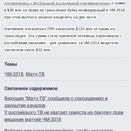
договорились с футбольной ассоциацией
предварительно
о сумме
в $36 млн за права на трансляции Кубка конфедераций и ЧМ-2018,
при этом выплаты решено разделить на две части.
Напомним, изначально FIFA запросила $120 млн за права на
трансляции. Эта сумма стала причиной затяжных переговоров с
российскими каналами – для сравнения, за ЧМ-2014 вещатели
заплатили около $32 млн.
Темы
ЧМ-2018
Матч-ТВ
Связанное содержимое
Ведущие "Матч-ТВ" сообщили о сокращениях и
закрытии каналов
У российского ТВ не хватает средств на покупку прав
вещания матчей ЧМ-2018
Войдите
или
зарегистрируйтесь
, чтобы оставлять