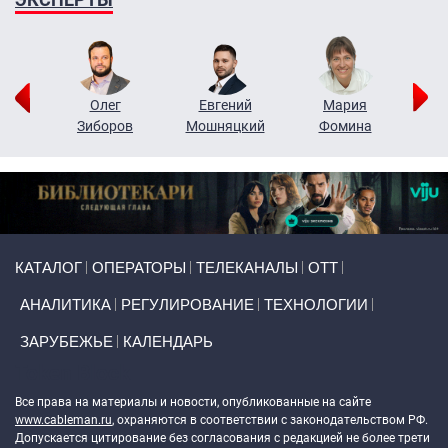
рий
Олег
Евгений
Мария
н
Зиборов
Мошняцкий
Фомина
Primary links
КАТАЛОГ
ОПЕРАТОРЫ
ТЕЛЕКАНАЛЫ
ОТТ
АНАЛИТИКА
РЕГУЛИРОВАНИЕ
ТЕХНОЛОГИИ
ЗАРУБЕЖЬЕ
КАЛЕНДАРЬ
Token Block
Все права на материалы и новости, опубликованные на сайте
www.cableman.ru
, охраняются в соответствии с законодательством РФ.
Допускается цитирование без согласования с редакцией не более трети