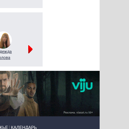
дежда
Мария
Алексей
рлова
Щербаль
Леонтьев
ЖЬЕ
КАЛЕНДАРЬ