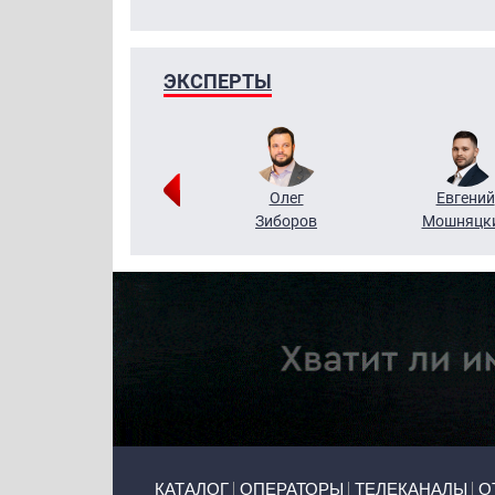
ЭКСПЕРТЫ
Григорий
Олег
Евгений
Кузин
Зиборов
Мошняцк
Primary links
КАТАЛОГ
ОПЕРАТОРЫ
ТЕЛЕКАНАЛЫ
О