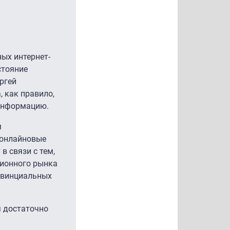
ых интернет-
стояние
ргей
 как правило,
 информацию.
м
 онлайновые
в связи с тем,
ционного рынка
ровинциальных
я достаточно