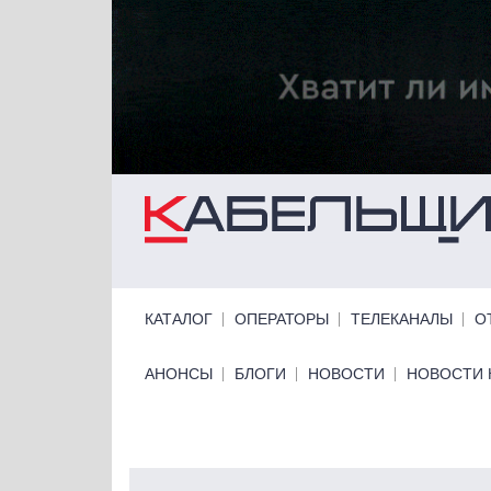
Перейти к основному содержанию
Primary links
КАТАЛОГ
ОПЕРАТОРЫ
ТЕЛЕКАНАЛЫ
О
Primary links bottom
АНОНСЫ
БЛОГИ
НОВОСТИ
НОВОСТИ 