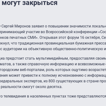
 могут закрыться
 Сергей Миронов заявил о повышении значимости локальн
, принимающий участие во Всероссийской конференции «Со
нков печатных СМИ». Открывая этот форум 16 октября, Се
кнул, что традиционная провинциальная бумажная пресса,
рос аудитории на объективную общественно-политическую
иа предстоит стать мультимедийным, предоставляя свои
рматов, а также справочную информацию и всевозможные
городским веб-порталам, роль которых ощутимо возрастет 
ения может привести к полному исчезновению с информа
федеральных экспертов, из 800 существующих в стране п
 реальности смогут около десятка.
о телевидения в населенных пунктах тоже представляютс