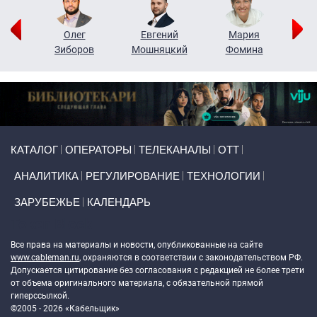
рий
Олег
Евгений
Мария
н
Зиборов
Мошняцкий
Фомина
Primary links
КАТАЛОГ
ОПЕРАТОРЫ
ТЕЛЕКАНАЛЫ
ОТТ
АНАЛИТИКА
РЕГУЛИРОВАНИЕ
ТЕХНОЛОГИИ
ЗАРУБЕЖЬЕ
КАЛЕНДАРЬ
Token Block
Все права на материалы и новости, опубликованные на сайте
www.cableman.ru
, охраняются в соответствии с законодательством РФ.
Допускается цитирование без согласования с редакцией не более трети
от объема оригинального материала, с обязательной прямой
гиперссылкой.
©2005 - 2026 «Кабельщик»