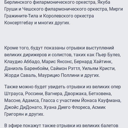
Берлинского филармонического оркестра, Якуба
Груши и Чешского филармонического оркестра, Мирги
Гражините-Тила и Королевского оркестра
Конcертгебау и многих других.
Кроме того, будут показаны отрывки выступлений
великих дирижеров и солистов, таких как Пьер Булез,
Клаудио Аббадо, Марис Янсонс, Бернард Хайтинк,
Даниэль Баренбойм, Саймон Рэттл, Уильям Кристи,
Жорди Саваль, Маурицио Поллини и других.
Также можно будет увидеть отрывки из великих опер
Штрауса, Россини, Вагнера, Дворжака, Бетховена,
Массне, Адамса, Гласса с участием Йонаса Кауфмана,
Джойс ДиДонато, Хуана Диего Флореса, Асмик
Григорян и других.
В эфире покажут также отрывки из великих балетов