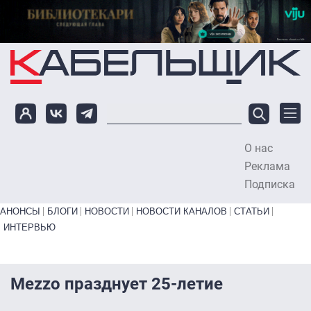
Перейти к основному содержанию
О нас
To
Реклама
Подписка
Primary links bottom
АНОНСЫ
БЛОГИ
НОВОСТИ
НОВОСТИ КАНАЛОВ
СТАТЬИ
ИНТЕРВЬЮ
Mezzo празднует 25-летие