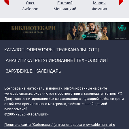
рий
Олег
Евгений
Мария
н
Зиборов
Мошняцкий
Фомина
Primary links
КАТАЛОГ
ОПЕРАТОРЫ
ТЕЛЕКАНАЛЫ
ОТТ
АНАЛИТИКА
РЕГУЛИРОВАНИЕ
ТЕХНОЛОГИИ
ЗАРУБЕЖЬЕ
КАЛЕНДАРЬ
Token Block
Все права на материалы и новости, опубликованные на сайте
www.cableman.ru
, охраняются в соответствии с законодательством РФ.
Допускается цитирование без согласования с редакцией не более трети
от объема оригинального материала, с обязательной прямой
гиперссылкой.
©2005 - 2026 «Кабельщик»
Политика сайта "Кабельщик" (интернет-адреса
www.cableman.ru
) в