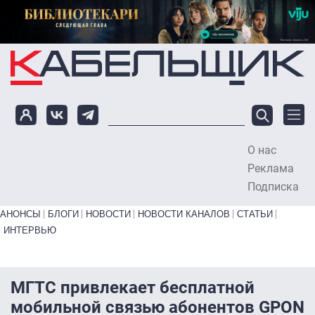
Перейти к основному содержанию
О нас
To
Реклама
Подписка
Primary links bottom
АНОНСЫ
БЛОГИ
НОВОСТИ
НОВОСТИ КАНАЛОВ
СТАТЬИ
ИНТЕРВЬЮ
МГТС привлекает бесплатной
мобильной связью абонентов GPON