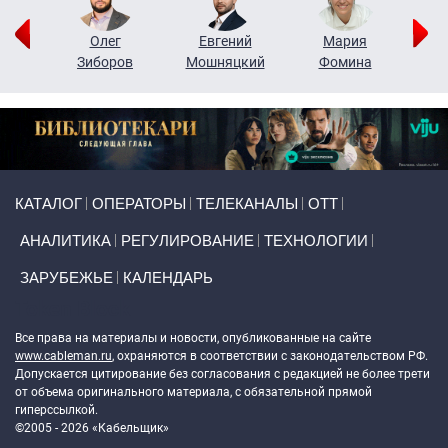
рий
Олег
Евгений
Мария
н
Зиборов
Мошняцкий
Фомина
Primary links
КАТАЛОГ
ОПЕРАТОРЫ
ТЕЛЕКАНАЛЫ
ОТТ
АНАЛИТИКА
РЕГУЛИРОВАНИЕ
ТЕХНОЛОГИИ
ЗАРУБЕЖЬЕ
КАЛЕНДАРЬ
Token Block
Все права на материалы и новости, опубликованные на сайте
www.cableman.ru
, охраняются в соответствии с законодательством РФ.
Допускается цитирование без согласования с редакцией не более трети
от объема оригинального материала, с обязательной прямой
гиперссылкой.
©2005 - 2026 «Кабельщик»