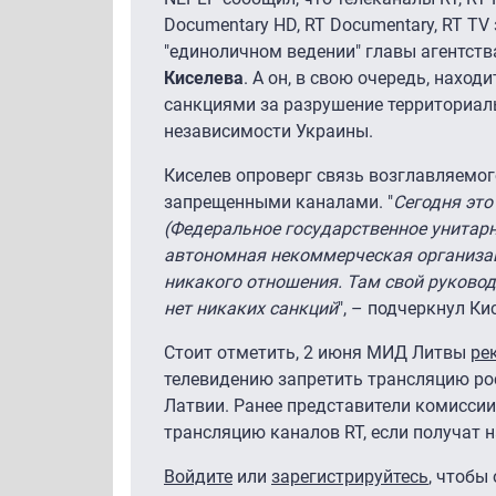
Documentary HD, RT Documentary, RT TV
"единоличном ведении" главы агентств
Киселева
. А он, в свою очередь, нахо
санкциями за разрушение территориаль
независимости Украины.
Киселев опроверг связь возглавляемого
запрещенными каналами. "
Сегодня это
(Федеральное государственное унитарно
автономная некоммерческая организац
никакого отношения. Там свой руковод
нет никаких санкций
", – подчеркнул Ки
Стоит отметить, 2 июня МИД Литвы
ре
телевидению запретить трансляцию ро
Латвии. Ранее представители комисси
трансляцию каналов RT, если получат 
Войдите
или
зарегистрируйтесь
, чтобы