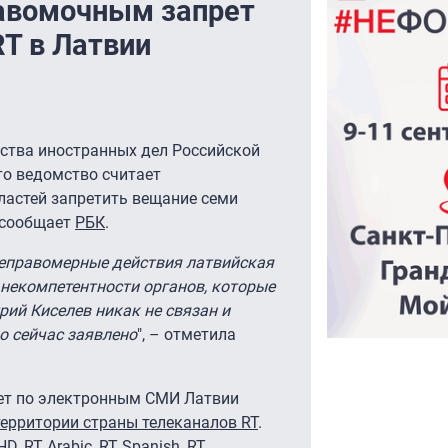
авомочным запрет
RT в Латвии
ства иностранных дел Российской
то ведомство считает
астей запретить вещание семи
, сообщает
РБК
.
неправомерные действия латвийская
некомпетентности органов, которые
рий Киселев никак не связан и
ло сейчас заявлено
", – отметила
ет по электронным СМИ Латвии
территории страны телеканалов RT
.
, RT Arabic, RT Spanish, RT