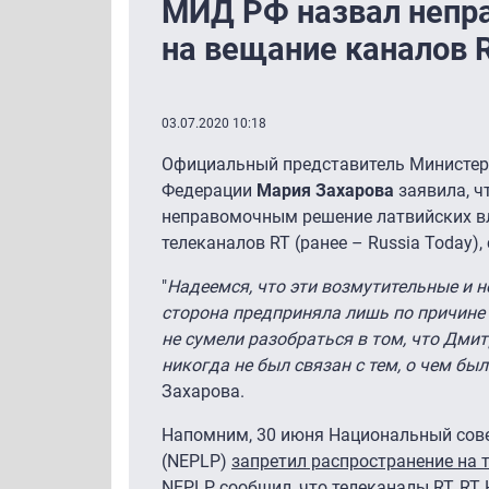
МИД РФ назвал непр
на вещание каналов 
03.07.2020 10:18
Официальный представитель Министер
Федерации
Мария Захарова
заявила, ч
неправомочным решение латвийских вл
телеканалов RT (ранее – Russia Today)
"
Надеемся, что эти возмутительные и 
сторона предприняла лишь по причине 
не сумели разобраться в том, что Дмит
никогда не был связан с тем, о чем бы
Захарова.
Напомним, 30 июня Национальный сов
(NEPLP)
запретил распространение на 
NEPLP сообщил, что телеканалы RT, RT HD