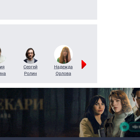
ия
Сергей
Надежда
Мария
Алексей
ина
Ролин
Орлова
Щербаль
Леонтьев