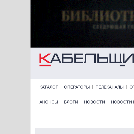
Перейти к основному содержанию
Primary links
КАТАЛОГ
ОПЕРАТОРЫ
ТЕЛЕКАНАЛЫ
О
Primary links bottom
АНОНСЫ
БЛОГИ
НОВОСТИ
НОВОСТИ 