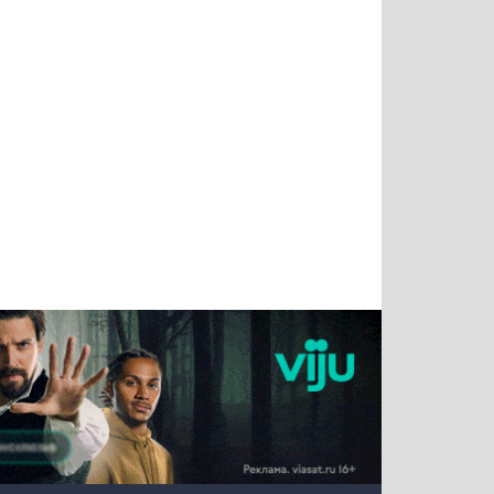
Татьяна
Тимур
Григорий
Олег
Воронова
Чудутов
Кузин
Зиборов