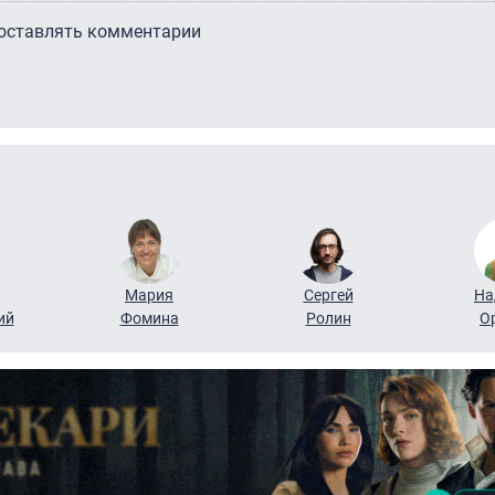
 оставлять комментарии
Мария
Сергей
На
ий
Фомина
Ролин
О