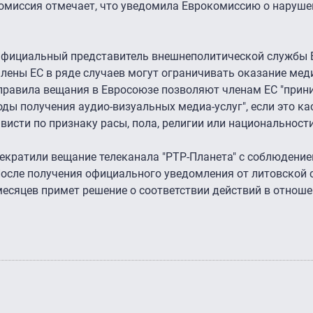
омиссия отмечает, что уведомила Еврокомиссию о наруше
Д фициальный представитель внешнеполитической службы
члены ЕС в ряде случаев могут ограничивать оказание мед
 правила вещания в Евросоюзе позволяют членам ЕС "прин
ды получения аудио-визуальных медиа-услуг", если это ка
висти по признаку расы, пола, религии или национальности
екратили вещание телеканала "РТР-Планета" с соблюдение
осле получения официального уведомления от литовской 
месяцев примет решение о соответствии действий в отнош