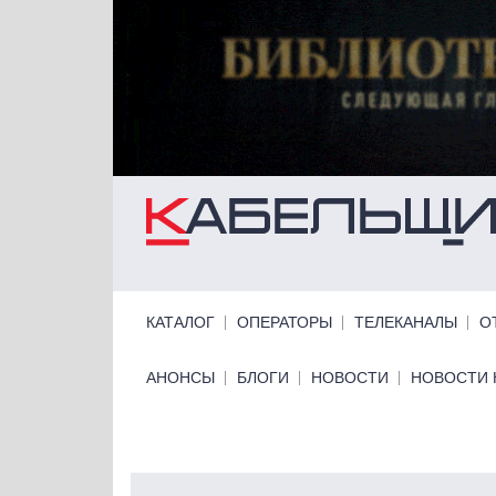
Перейти к основному содержанию
Primary links
КАТАЛОГ
ОПЕРАТОРЫ
ТЕЛЕКАНАЛЫ
О
Primary links bottom
АНОНСЫ
БЛОГИ
НОВОСТИ
НОВОСТИ 