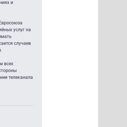
ниях и
 Евросоюза
ийных услуг на
имать
сается случаев
.
м всех
стороны
ении телеканала