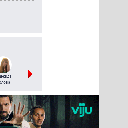
дежда
Мария
Алексей
рлова
Щербаль
Леонтьев