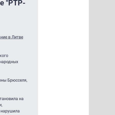
е "РТР-
ние в Литве
кого
ународных
оны Брюсселя,
становила на
и,
о нарушила