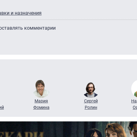
авки и назначения
 оставлять комментарии
Мария
Сергей
На
ий
Фомина
Ролин
О