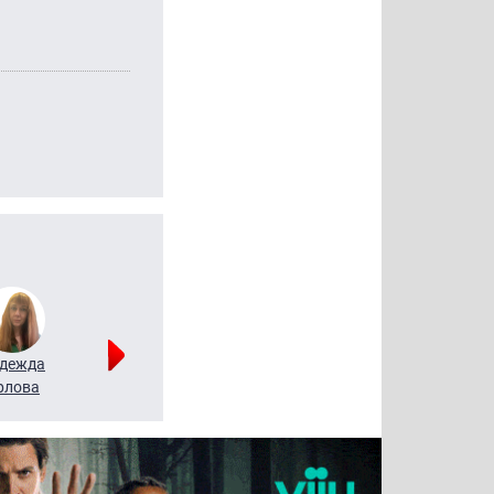
дежда
Мария
Алексей
рлова
Щербаль
Леонтьев