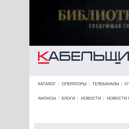
Перейти к основному содержанию
Primary links
КАТАЛОГ
ОПЕРАТОРЫ
ТЕЛЕКАНАЛЫ
О
Primary links bottom
АНОНСЫ
БЛОГИ
НОВОСТИ
НОВОСТИ 