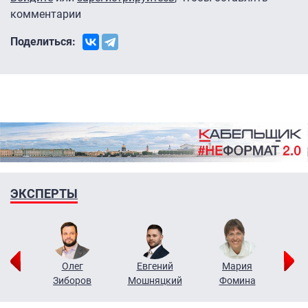
комментарии
Поделиться:
ЭКСПЕРТЫ
рий
Олег
Евгений
Мария
н
Зиборов
Мошняцкий
Фомина