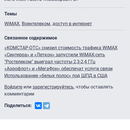
Темы
WiMAX
Воентелеком
доступ в интернет
Связанное содержимое
«КОМСТАР-ОТС» снизил стоимость трафика WiMAX
«Синтерра» и «Леткон» запустили WiMAX-сеть
"Ростелеком" выиграл частоты 2,3-2,4 ГГц
«Аэрофлот» и «МегаФон» обеспечат услуги связи
Использование «белых полос» под ШПД в США
Войдите
или
зарегистрируйтесь
, чтобы оставлять
комментарии
Поделиться: