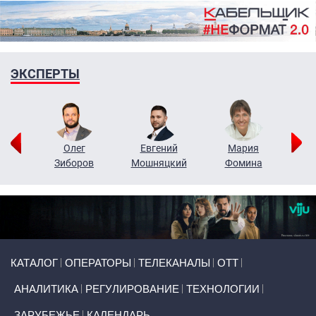
ЭКСПЕРТЫ
рий
Олег
Евгений
Мария
н
Зиборов
Мошняцкий
Фомина
Primary links
КАТАЛОГ
ОПЕРАТОРЫ
ТЕЛЕКАНАЛЫ
ОТТ
АНАЛИТИКА
РЕГУЛИРОВАНИЕ
ТЕХНОЛОГИИ
ЗАРУБЕЖЬЕ
КАЛЕНДАРЬ