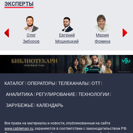
ЭКСПЕРТЫ
рий
Олег
Евгений
Мария
н
Зиборов
Мошняцкий
Фомина
Primary links
КАТАЛОГ
ОПЕРАТОРЫ
ТЕЛЕКАНАЛЫ
ОТТ
АНАЛИТИКА
РЕГУЛИРОВАНИЕ
ТЕХНОЛОГИИ
ЗАРУБЕЖЬЕ
КАЛЕНДАРЬ
Token Block
Все права на материалы и новости, опубликованные на сайте
www.cableman.ru
, охраняются в соответствии с законодательством РФ.