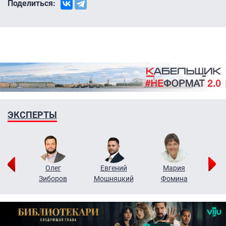
Поделиться:
ЭКСПЕРТЫ
рий
Олег
Евгений
Мария
н
Зиборов
Мошняцкий
Фомина