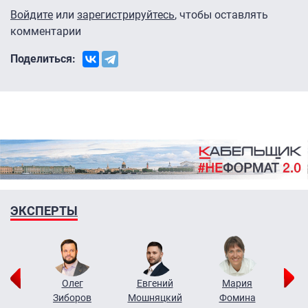
Войдите
или
зарегистрируйтесь
, чтобы оставлять
комментарии
Поделиться:
ЭКСПЕРТЫ
рий
Олег
Евгений
Мария
н
Зиборов
Мошняцкий
Фомина