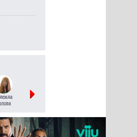
дежда
Мария
Алексей
рлова
Щербаль
Леонтьев