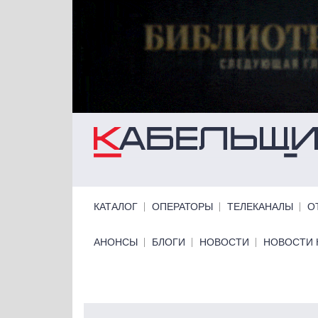
Перейти к основному содержанию
Primary links
КАТАЛОГ
ОПЕРАТОРЫ
ТЕЛЕКАНАЛЫ
О
Primary links bottom
АНОНСЫ
БЛОГИ
НОВОСТИ
НОВОСТИ 