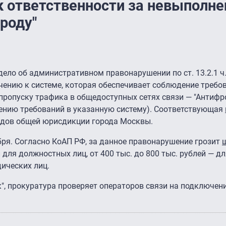
к ответственности за невыполне
роду"
ело об административном правонарушении по ст. 13.2.1 ч
чению к системе, которая обеспечивает соблюдение требо
 пропуску трафика в общедоступных сетях связи — "Антифро
ению требований в указанную систему). Соответствующая
удов общей юрисдикции города Москвы.
бря. Согласно КоАП РФ, за данное правонарушение грозит
й для должностных лиц, от 400 тыс. до 800 тыс. рублей — дл
дических лиц.
к", прокуратура проверяет операторов связи на подключени