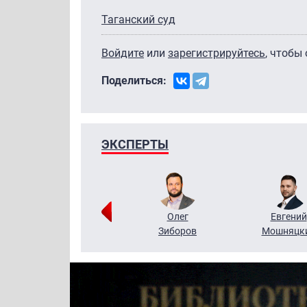
Таганский суд
Войдите
или
зарегистрируйтесь
, чтобы
Поделиться:
ЭКСПЕРТЫ
Григорий
Олег
Евгений
Кузин
Зиборов
Мошняцк