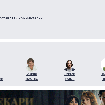
 оставлять комментарии
Мария
Сергей
На
ий
Фомина
Ролин
О