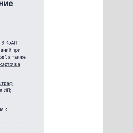
ние
. 3 КоАП
ваний при
д", а также
карточка
штраф
я ИП;
е к