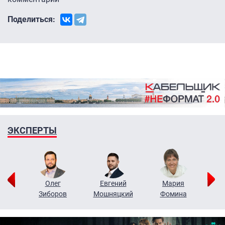
Поделиться:
ЭКСПЕРТЫ
рий
Олег
Евгений
Мария
н
Зиборов
Мошняцкий
Фомина