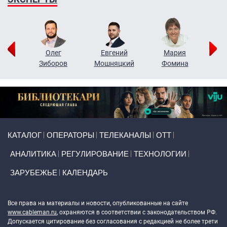
рий
Олег
Евгений
Мария
н
Зиборов
Мошняцкий
Фомина
Primary links
КАТАЛОГ
ОПЕРАТОРЫ
ТЕЛЕКАНАЛЫ
ОТТ
АНАЛИТИКА
РЕГУЛИРОВАНИЕ
ТЕХНОЛОГИИ
ЗАРУБЕЖЬЕ
КАЛЕНДАРЬ
Token Block
Все права на материалы и новости, опубликованные на сайте
www.cableman.ru
, охраняются в соответствии с законодательством РФ.
Допускается цитирование без согласования с редакцией не более трети