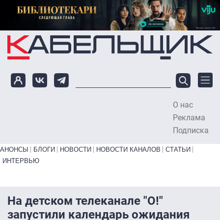
Перейти к основному содержанию
О нас
To
Реклама
Подписка
Primary links bottom
АНОНСЫ
БЛОГИ
НОВОСТИ
НОВОСТИ КАНАЛОВ
СТАТЬИ
ИНТЕРВЬЮ
На детском телеканале "О!"
запустили календарь ожидания