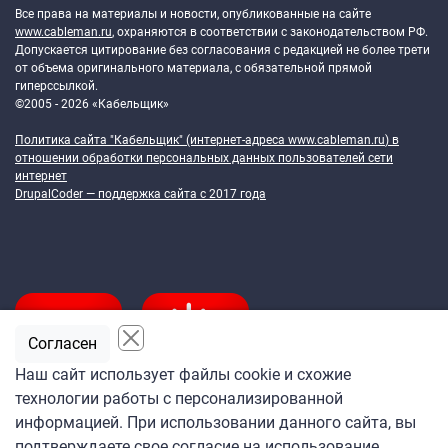
Все права на материалы и новости, опубликованные на сайте
www.cableman.ru
, охраняются в соответствии с законодательством РФ.
Допускается цитирование без согласования с редакцией не более трети
от объема оригинального материала, с обязательной прямой
гиперссылкой.
©2005 - 2026 «Кабельщик»
Политика сайта "Кабельщик" (интернет-адреса
www.cableman.ru
) в
отношении обработки персональных данных пользователей сети
интернет
DrupalCoder — поддержка сайта c 2017 года
Согласен
Наш сайт использует файлы cookie и схожие
технологии работы с персонализированной
Подпишитесь
информацией. При использовании данного сайта, вы
на ежедневную рассылку
подтверждаете свое согласие на использование