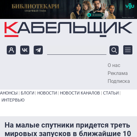
Перейти к основному содержанию
О нас
To
Реклама
Подписка
Primary links bottom
АНОНСЫ
БЛОГИ
НОВОСТИ
НОВОСТИ КАНАЛОВ
СТАТЬИ
ИНТЕРВЬЮ
На малые спутники придется треть
мировых запусков в ближайшие 10