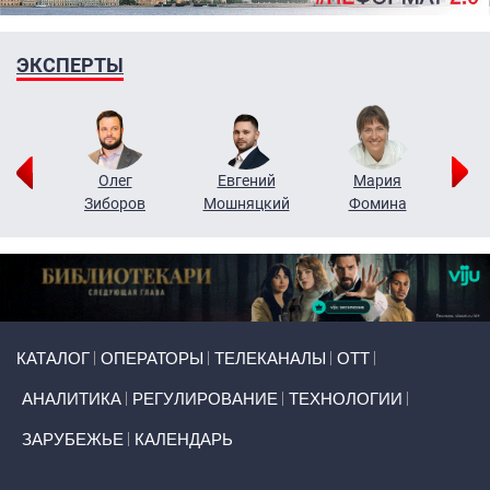
ЭКСПЕРТЫ
рий
Олег
Евгений
Мария
н
Зиборов
Мошняцкий
Фомина
Primary links
КАТАЛОГ
ОПЕРАТОРЫ
ТЕЛЕКАНАЛЫ
ОТТ
АНАЛИТИКА
РЕГУЛИРОВАНИЕ
ТЕХНОЛОГИИ
ЗАРУБЕЖЬЕ
КАЛЕНДАРЬ
Token Block