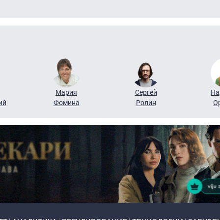
Мария
Сергей
На
ий
Фомина
Ролин
О