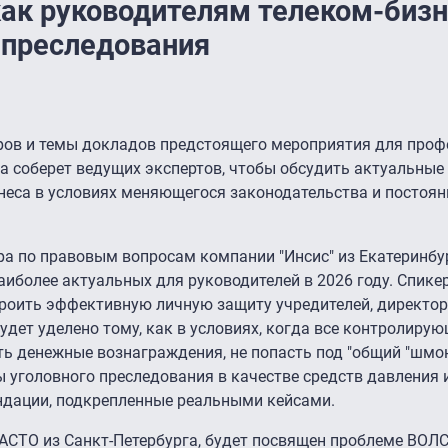
как руководителям телеком-биз
 преследования
ров и темы докладов предстоящего мероприятия для проф
а соберет ведущих экспертов, чтобы обсудить актуальны
неса в условиях меняющегося законодательства и постоян
а по правовым вопросам компании "Инсис" из Екатеринбур
аиболее актуальных для руководителей в 2026 году. Спике
троить эффективную личную защиту учредителей, директо
удет уделено тому, как в условиях, когда все контролиру
ть денежные вознаграждения, не попасть под "общий "шмон
 уголовного преследования в качестве средств давления 
ндации, подкрепленные реальными кейсами.
АСТО из Санкт-Петербурга, будет посвящен проблеме ВОЛС