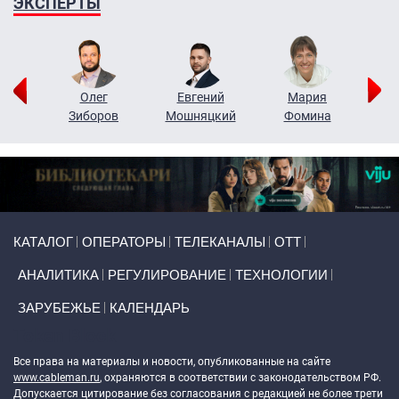
ЭКСПЕРТЫ
рий
Олег
Евгений
Мария
н
Зиборов
Мошняцкий
Фомина
Primary links
КАТАЛОГ
ОПЕРАТОРЫ
ТЕЛЕКАНАЛЫ
ОТТ
АНАЛИТИКА
РЕГУЛИРОВАНИЕ
ТЕХНОЛОГИИ
ЗАРУБЕЖЬЕ
КАЛЕНДАРЬ
Token Block
Все права на материалы и новости, опубликованные на сайте
www.cableman.ru
, охраняются в соответствии с законодательством РФ.
Допускается цитирование без согласования с редакцией не более трети