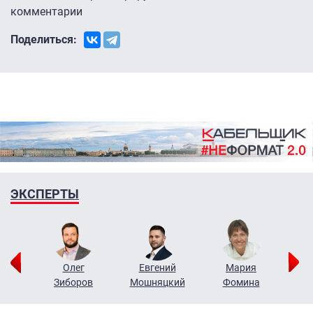
комментарии
Поделиться:
ЭКСПЕРТЫ
рий
Олег
Евгений
Мария
н
Зиборов
Мошняцкий
Фомина