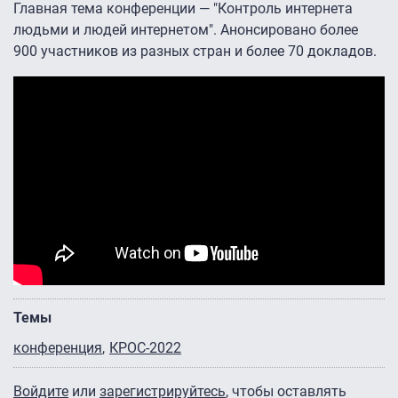
Главная тема конференции — "Контроль интернета
людьми и людей интернетом". Анонсировано более
900 участников из разных стран и более 70 докладов.
Темы
конференция
КРОС-2022
Войдите
или
зарегистрируйтесь
, чтобы оставлять