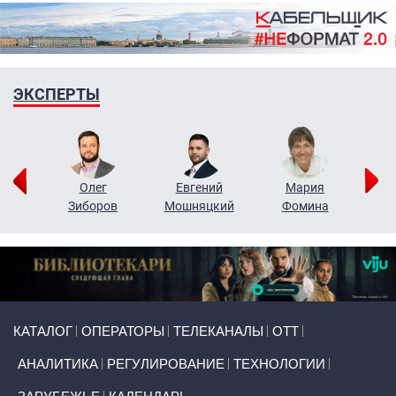
ЭКСПЕРТЫ
рий
Олег
Евгений
Мария
н
Зиборов
Мошняцкий
Фомина
Primary links
КАТАЛОГ
ОПЕРАТОРЫ
ТЕЛЕКАНАЛЫ
ОТТ
АНАЛИТИКА
РЕГУЛИРОВАНИЕ
ТЕХНОЛОГИИ