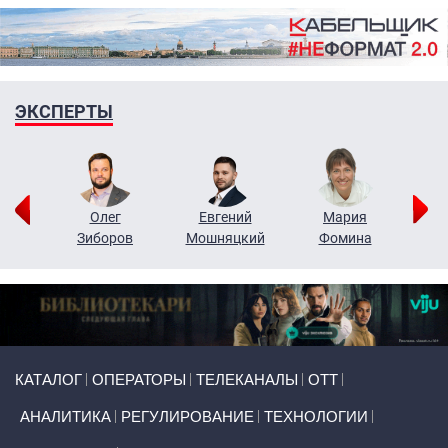
ЭКСПЕРТЫ
рий
Олег
Евгений
Мария
н
Зиборов
Мошняцкий
Фомина
Primary links
КАТАЛОГ
ОПЕРАТОРЫ
ТЕЛЕКАНАЛЫ
ОТТ
АНАЛИТИКА
РЕГУЛИРОВАНИЕ
ТЕХНОЛОГИИ